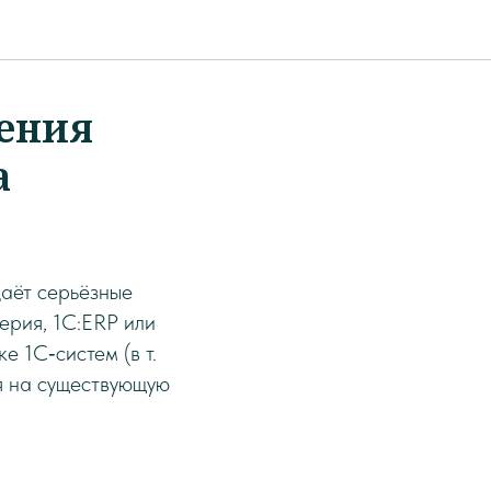
ения
а
даёт серьёзные
ерия, 1С:ERP или
е 1С‑систем (в т.
ся на существующую