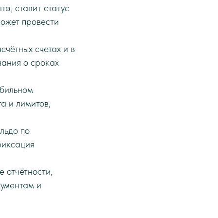
та, ставит статус
может провести
счётных счетах и в
нания о сроках
бильном
а и лимитов,
льдо по
фиксация
 отчётности,
кументам и