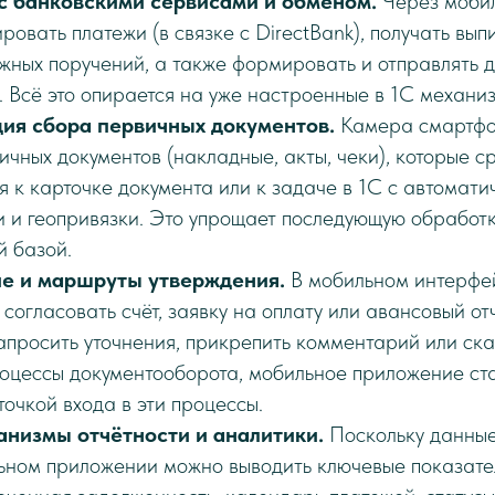
с банковскими сервисами и обменом.
Через моби
овать платежи (в связке с DirectBank), получать вып
ёжных поручений, а также формировать и отправлять 
. Всё это опирается на уже настроенные в 1С механи
ия сбора первичных документов.
Камера смартфон
ичных документов (накладные, акты, чеки), которые с
я к карточке документа или к задаче в 1С с автомат
и и геопривязки. Это упрощает последующую обработк
й базой.
е и маршруты утверждения.
В мобильном интерфей
согласовать счёт, заявку на оплату или авансовый отч
апросить уточнения, прикрепить комментарий или скан
оцессы документооборота, мобильное приложение ст
очкой входа в эти процессы.
анизмы отчётности и аналитики.
Поскольку данные
льном приложении можно выводить ключевые показате