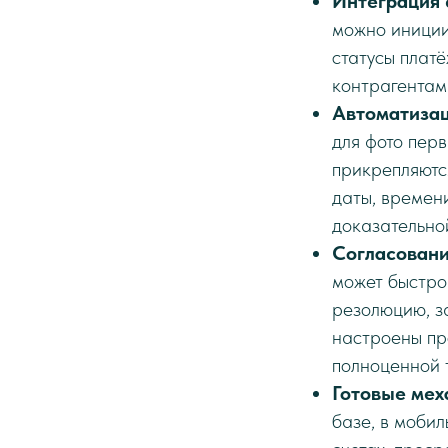
Интеграция 
можно инициир
статусы плат
контрагентам
Автоматизац
для фото перв
прикрепляютс
даты, времен
доказательно
Согласовани
может быстро 
резолюцию, з
настроены пр
полноценной т
Готовые мех
базе, в моби