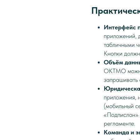
Практическ
Интерфейс п
приложений, 
табличными ч
Кнопки должн
Объём данны
ОКТМО можно 
запрашивать 
Юридическая
приложения, 
(мобильный с
«Подпислон» 
регламенте.
Команда и э