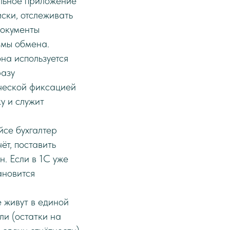
льное приложение
иски, отслеживать
документы
змы обмена.
а используется
разу
ической фиксацией
у и служит
се бухгалтер
ёт, поставить
. Если в 1С уже
ановится
 живут в единой
ли (остатки на