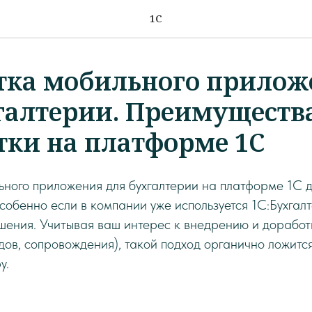
1С
тка мобильного прилож
галтерии. Преимуществ
тки на платформе 1С
ьного приложения для бухгалтерии на платформе 1С 
обенно если в компании уже используется 1С:Бухгалт
шения. Учитывая ваш интерес к внедрению и доработк
рдов, сопровождения), такой подход органично ложит
у.