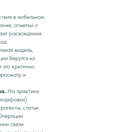
твия в мобильном
ание, отметки о
чает расхождения
од.
евая модель,
ции берутся из
 это критично:
просмотр и
х.
На практике
андировки).
рагенты, статьи
 Операции
нии связи.