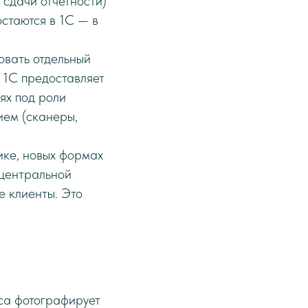
 сдачи отчётности)
остаются в 1С — в
вать отдельный
 1С предоставляет
ях под роли
ием (сканеры,
ике, новых формах
 центральной
 клиенты. Это
са фотографирует