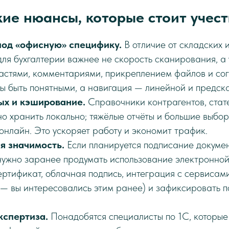
ие нюансы, которые стоит учест
од «офисную» специфику.
В отличие от складских 
для бухгалтерии важнее не скорость сканирования, а 
астями, комментариями, прикреплением файлов и со
ы быть понятными, а навигация — линейной и предск
х и кэширование.
Справочники контрагентов, стате
хранить локально; тяжёлые отчёты и большие выбор
онлайн. Это ускоряет работу и экономит трафик.
 значимость.
Если планируется подписание докумен
нужно заранее продумать использование электронной
ертификат, облачная подпись, интеграция с сервисам
— вы интересовались этим ранее) и зафиксировать п
кспертиза.
Понадобятся специалисты по 1С, которые