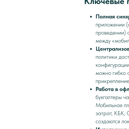
Ключевые 
Полная синх
приложении (
проведении) 
между «мобил
Централизов
политики дос
конфигурации 
можно гибко 
прикрепление
Работа в оф
бухгалтеры ча
Мобильная пл
затрат, КБК,
создаются ло