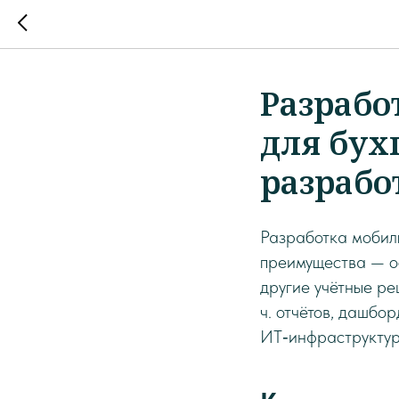
Разрабо
для бух
разрабо
Разработка мобил
преимущества — ос
другие учётные ре
ч. отчётов, дашбо
ИТ‑инфраструктур