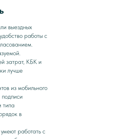
ь
или выездных
удобство работы с
гласованием.
азуемой.
й затрат, КБК и
ки лучше
тов из мобильного
 подписи
и типа
орядок в
 умеют работать с