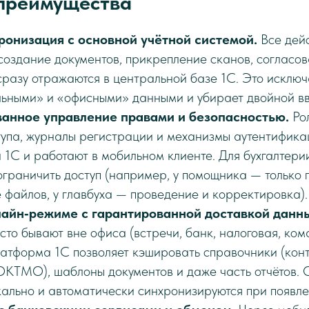
преимущества
ронизация с основной учётной системой.
Все дейс
создание документов, прикрепление сканов, согласов
сразу отражаются в центральной базе 1С. Это исклю
ьными» и «офисными» данными и убирает двойной вв
анное управление правами и безопасностью.
Рол
тупа, журналы регистрации и механизмы аутентифика
1С и работают в мобильном клиенте. Для бухгалтерии
ограничить доступ (например, у помощника — только 
 файлов, у главбуха — проведение и корректировка).
лайн‑режиме с гарантированной доставкой данны
сто бывают вне офиса (встречи, банк, налоговая, ком
атформа 1С позволяет кэшировать справочники (конт
 ОКТМО), шаблоны документов и даже часть отчётов.
кально и автоматически синхронизируются при появле