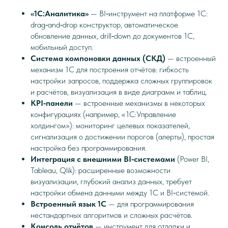
«1С:Аналитика»
— BI‑инструмент на платформе 1С:
drag‑and‑drop конструктор, автоматическое
обновление данных, drill‑down до документов 1С,
мобильный доступ.
Система компоновки данных (СКД)
— встроенный
механизм 1С для построения отчётов: гибкость
настройки запросов, поддержка сложных группировок
и расчётов, визуализация в виде диаграмм и таблиц.
KPI‑панели
— встроенные механизмы в некоторых
конфигурациях (например, «1С:Управление
холдингом»): мониторинг целевых показателей,
сигнализация о достижении порогов (алерты), простая
настройка без программирования.
Интеграция с внешними BI‑системами
(Power BI,
Tableau, Qlik): расширенные возможности
визуализации, глубокий анализ данных, требует
настройки обмена данными между 1С и BI‑системой.
Встроенный язык 1С
— для программирования
нестандартных алгоритмов и сложных расчётов.
Консоль отчётов
— инструмент для отладки и